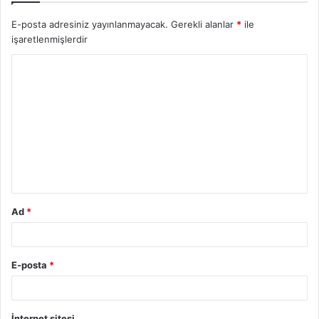
E-posta adresiniz yayınlanmayacak.
Gerekli alanlar
*
ile
işaretlenmişlerdir
Y
o
r
u
m
*
Ad
*
E-posta
*
İnternet sitesi