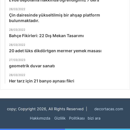
28/03/2022
Çin dairesinde yükseltilmiş bir ahşap platform
bulunmaktadır.
28/03/2022
Bahçe Fikirleri: 22 Dış Mekan Tasarımı
28/03/2022
20 adet lüks dikdörtgen mermer yemek masası
27/03/2023
geometrik duvar sanatı
28/03/2022
Her tarz için 21 banyo aynası fikri
copy; Copyright 2026, All Rights Reserved |
decortacas.com
Hakkımızda
Gizlilik Politikası
bizi ara