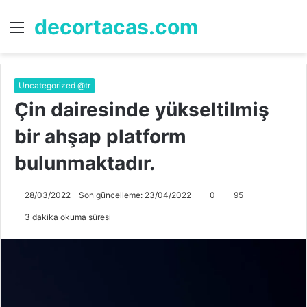
decortacas.com
Menü
A
y
...
Uncategorized @tr
Çin dairesinde yükseltilmiş
bir ahşap platform
bulunmaktadır.
28/03/2022
Son güncelleme: 23/04/2022
0
95
3 dakika okuma süresi