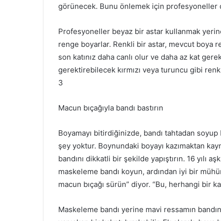
görünecek.
Bunu önlemek için profesyoneller 
Profesyoneller beyaz bir astar kullanmak yerin
renge boyarlar.
Renkli bir astar, mevcut boya r
son katınız daha canlı olur ve daha az kat gerekt
gerektirebilecek kırmızı veya turuncu gibi renkl
3
Macun bıçağıyla bandı bastırın
Boyamayı bitirdiğinizde, bandı tahtadan soyup 
şey yoktur.
Boynundaki boyayı kazımaktan kayn
bandını dikkatli bir şekilde yapıştırın.
16 yılı a
maskeleme bandı koyun, ardından iyi bir mühür 
macun bıçağı sürün” diyor.
“Bu, herhangi bir k
Maskeleme bandı yerine mavi ressamın bandını