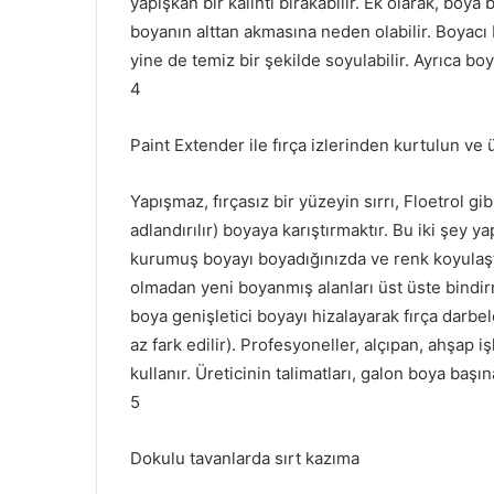
yapışkan bir kalıntı bırakabilir.
Ek olarak, boya
boyanın alttan akmasına neden olabilir.
Boyacı b
yine de temiz bir şekilde soyulabilir.
Ayrıca bo
4
Paint Extender ile fırça izlerinden kurtulun ve 
Yapışmaz, fırçasız bir yüzeyin sırrı, Floetrol gi
adlandırılır) boyaya karıştırmaktır.
Bu iki şey ya
kurumuş boyayı boyadığınızda ve renk koyulaşt
olmadan yeni boyanmış alanları üst üste bindi
boya genişletici boyayı hizalayarak fırça darbe
az fark edilir).
Profesyoneller, alçıpan, ahşap işl
kullanır.
Üreticinin talimatları, galon boya baş
5
Dokulu tavanlarda sırt kazıma