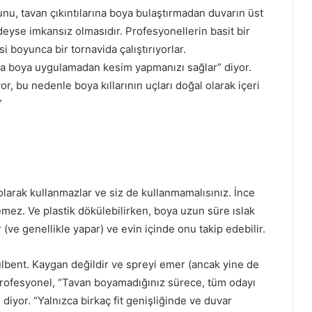
nu, tavan çıkıntılarına boya bulaştırmadan duvarın üst
deyse imkansız olmasıdır.
Profesyonellerin basit bir
 boyunca bir tornavida çalıştırıyorlar.
na boya uygulamadan kesim yapmanızı sağlar” diyor.
, bu nedenle boya kıllarının uçları doğal olarak içeri
”
 olarak kullanmazlar ve siz de kullanmamalısınız.
İnce
lemez.
Ve plastik dökülebilirken, boya uzun süre ıslak
r (ve genellikle yapar) ve evin içinde onu takip edebilir.
ülbent.
Kaygan değildir ve spreyi emer (ancak yine de
profesyonel, “Tavan boyamadığınız sürece, tüm odayı
 diyor.
“Yalnızca birkaç fit genişliğinde ve duvar