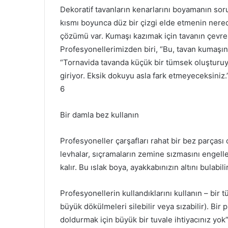
Dekoratif tavanların kenarlarını boyamanın soru
kısmı boyunca düz bir çizgi elde etmenin nere
çözümü var.
Kumaşı kazımak için tavanın çevresi
Profesyonellerimizden biri, “Bu, tavan kumaşı
“Tornavida tavanda küçük bir tümsek oluşturuyor
giriyor. Eksik dokuyu asla fark etmeyeceksiniz.
6
Bir damla bez kullanın
Profesyoneller çarşafları rahat bir bez parçası
levhalar, sıçramaların zemine sızmasını engel
kalır.
Bu ıslak boya, ayakkabınızın altını bulabili
Profesyonellerin kullandıklarını kullanın – bir t
büyük dökülmeleri silebilir veya sızabilir).
Bir 
doldurmak için büyük bir tuvale ihtiyacınız yok”