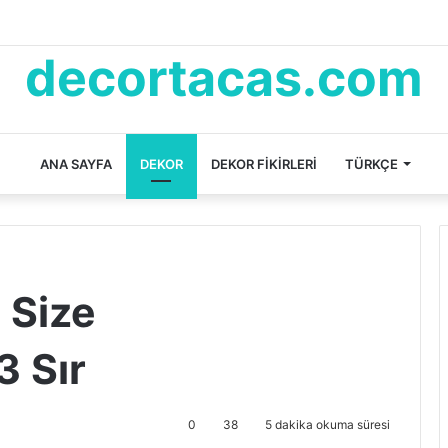
decortacas.com
ANA SAYFA
DEKOR
DEKOR FIKIRLERI
TÜRKÇE
 Size
3 Sır
0
38
5 dakika okuma süresi