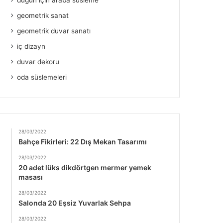
düğün için araba süsleme
geometrik sanat
geometrik duvar sanatı
iç dizayn
duvar dekoru
oda süslemeleri
28/03/2022
Bahçe Fikirleri: 22 Dış Mekan Tasarımı
28/03/2022
20 adet lüks dikdörtgen mermer yemek
masası
28/03/2022
Salonda 20 Eşsiz Yuvarlak Sehpa
28/03/2022