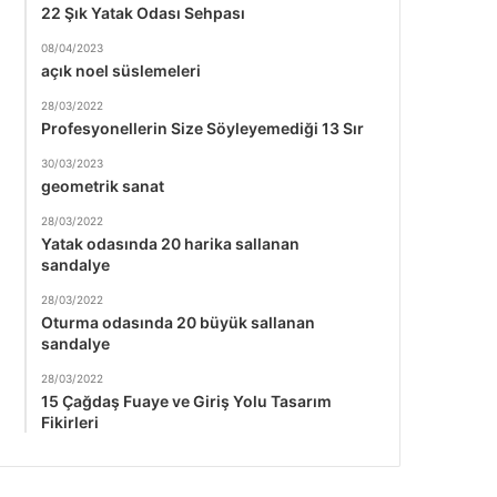
22 Şık Yatak Odası Sehpası
08/04/2023
açık noel süslemeleri
28/03/2022
Profesyonellerin Size Söyleyemediği 13 Sır
30/03/2023
geometrik sanat
28/03/2022
Yatak odasında 20 harika sallanan
sandalye
28/03/2022
Oturma odasında 20 büyük sallanan
sandalye
28/03/2022
15 Çağdaş Fuaye ve Giriş Yolu Tasarım
Fikirleri