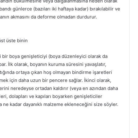
 bandın bükülmesine veya dalgalanmasına neden olarak
andı günlerce (bazıları iki haftaya kadar) bırakılabilir ve
yanın akmasını da deforme olmadan durdurur.
üst üste binin
bi bir boya genişleticiyi (boya düzenleyici olarak da
par.
İlk olarak, boyanın kuruma süresini yavaşlatır,
ığında ortaya çıkan hoş olmayan bindirme işaretleri
rmek için daha uzun bir pencere sağlar.
İkinci olarak,
lerini neredeyse ortadan kaldırır (veya en azından daha
eri, dolapları ve kapıları boyarken genişleticiler
ına ne kadar dayanıklı malzeme ekleneceğini size söyler.