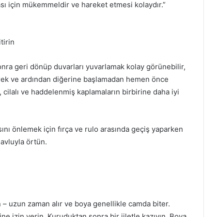
ı için mükemmeldir ve hareket etmesi kolaydır.”
tirin
ra geri dönüp duvarları yuvarlamak kolay görünebilir,
serek ve ardından diğerine başlamadan hemen önce
, cilalı ve haddelenmiş kaplamaların birbirine daha iyi
ını önlemek için fırça ve rulo arasında geçiş yaparken
havluyla örtün.
– uzun zaman alır ve boya genellikle camda biter.
ne izin verin.
Kuruduktan sonra bir jiletle kazıyın.
Boya