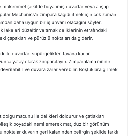
e mükemmel şekilde boyanmış duvarlar veya ahşap
opular Mechanics’e zımpara kağıdı itmek için çok zaman
amdan daha uygun bir iş unvanı olacağını söyler.
 lekeleri düzeltir ve tırnak deliklerinin etrafındaki
ki çapakları ve pürüzlü noktaları da giderir.
ı ile duvarları süpürgelikten tavana kadar
yunca yatay olarak zımparalayın.
Zımparalama miline
devrilebilir ve duvara zarar verebilir.
Boşluklara girmek
dolgu macunu ile delikleri doldurur ve çatlakları
bileşik boyadaki nemi emerek mat, düz bir görünüm
u noktalar duvarın geri kalanından belirgin şekilde farklı