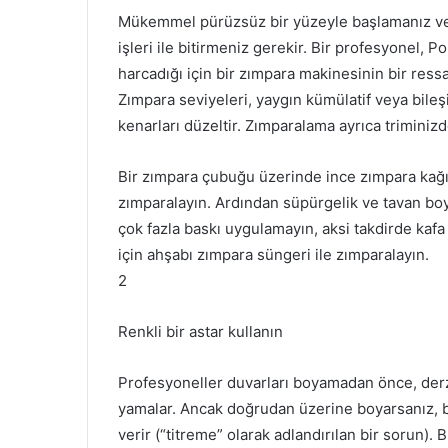
Mükemmel pürüzsüz bir yüzeyle başlamanız v
işleri ile bitirmeniz gerekir.
Bir profesyonel, P
harcadığı için bir zımpara makinesinin bir ress
Zımpara seviyeleri, yaygın kümülatif veya bileşik
kenarları düzeltir.
Zımparalama ayrıca triminizde
Bir zımpara çubuğu üzerinde ince zımpara kağıd
zımparalayın.
Ardından süpürgelik ve tavan bo
çok fazla baskı uygulamayın, aksi takdirde kafa 
için ahşabı zımpara süngeri ile zımparalayın.
2
Renkli bir astar kullanın
Profesyoneller duvarları boyamadan önce, derz 
yamalar.
Ancak doğrudan üzerine boyarsanız, 
verir (“titreme” olarak adlandırılan bir sorun).
B