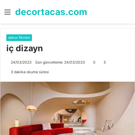
decortacas.com
Menü
A
y
...
dekor fikirleri
iç dizayn
24/03/2023
Son güncelleme: 24/03/2023
0
5
3 dakika okuma süresi