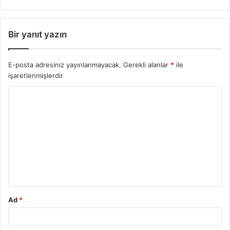
Bir yanıt yazın
E-posta adresiniz yayınlanmayacak.
Gerekli alanlar
*
ile
işaretlenmişlerdir
Y
o
r
u
m
*
Ad
*