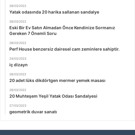
28/03/2022
Yatak odasında 20 harika sallanan sandalye
28/03/2022
Eski Bir Ev Satın Almadan Önce Kendinize Sormanız
Gereken 7 Önemli Soru
28/03/2022
Perf House benzersiz dairesel cam zeminlere sahiptir.
24/03/2023
iç dizayn
28/03/2022
20 adet lüks dikdörtgen mermer yemek masası
28/03/2022
20 Muhteşem Yeşil Yatak Odası Sandalyesi
27/03/2023
geometrik duvar sanatı