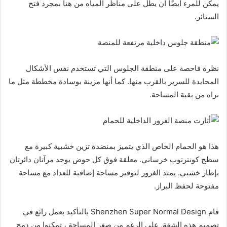
يمكن للمرء أيضًا أن يطل على مناظر المياه من هنا بمجرد فتح
الستائر.
نظرة فاحصة على منطقة الجلوس التي تستخدم نفس الأشكال
المحايدة للسرير بالقرب منها. كما أنها مزينة بوسادة مخططة مثل ما
نراه من بقية المساحة.
هذا هو الحمام الخاص الذي يتميز بمنضدة تزين خشبية كبيرة مع
سطح كونترتوب خرساني. معلقة فوق كل حوض يوجد مرآتان دائرتان
بإطار خشبي. يمتد الغرور لتوفير مساحة إضافية للعداد مع مساحة
مفتوحة لحفظ البراز.
قام Shenzhen Super Normal Design بالتأكيد بعمل رائع في
تصميم هذه الشقة. على الرغم من صغر المساحة ، تمكنوا من دمج