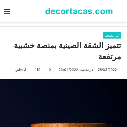
decortacas.com
بحث
الق
عن
غير مصنف
تتميز الشقة الصينية بمنصة خشبية
مرتفعة
28/03/2022
آخر تحديث: 23/04/2022
0
119
3 دقائق