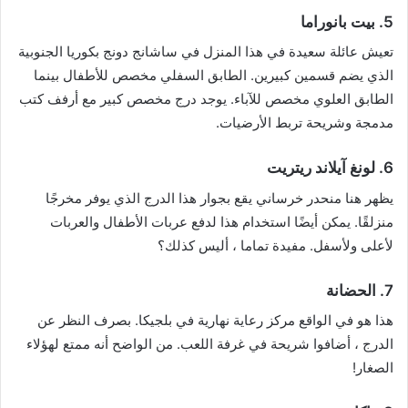
5. بيت بانوراما
تعيش عائلة سعيدة في هذا المنزل في ساشانج دونج بكوريا الجنوبية
الذي يضم قسمين كبيرين. الطابق السفلي مخصص للأطفال بينما
الطابق العلوي مخصص للآباء. يوجد درج مخصص كبير مع أرفف كتب
مدمجة وشريحة تربط الأرضيات.
6. لونغ آيلاند ريتريت
يظهر هنا منحدر خرساني يقع بجوار هذا الدرج الذي يوفر مخرجًا
منزلقًا. يمكن أيضًا استخدام هذا لدفع عربات الأطفال والعربات
لأعلى ولأسفل. مفيدة تماما ، أليس كذلك؟
7. الحضانة
هذا هو في الواقع مركز رعاية نهارية في بلجيكا. بصرف النظر عن
الدرج ، أضافوا شريحة في غرفة اللعب. من الواضح أنه ممتع لهؤلاء
الصغار!