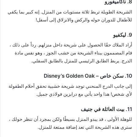
8. ناكاميغورو
الشريحة الطويلة تربط ثلاثة مستويات من المنزل. إنه كبير بما يكفي
للأطفال للدوران حوله والركض والانزلاق إلى أسفل!
9. ليكفيو
أراد الملاك حقًا الحصول على شريحة داخل منزلهم. رداً على ذلك ،
قام المصممون ببناء الشريحة من خشب الجوز ، وهو نفس مادة
الدرج. يربط الطابق الرئيسي للمنزل بالطابق السفلي.
10. سكن خاص – Disney’s Golden Oak
إلى جانب الدرج المنحني توجد شريحة خشبية تحقق أحلام الطفولة
لأي شخص! هذا واحد يأتي مع درابزين فولاذي جميل.
11. بيت العائلة في جنيف
للوهلة الأولى ، قد يبدو المنزل بسيطًا ولكن بمجرد أن تنظر حولك ،
سترى هذه الشريحة التي تعد إضافة ممتعة للمنزل.