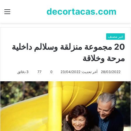
decortacas.com
بحث
الق
عن
غير مصنف
20 مجموعة منزلقة وسلالم داخلية
مرحة وخلاقة
28/03/2022
آخر تحديث: 23/04/2022
0
77
3 دقائق