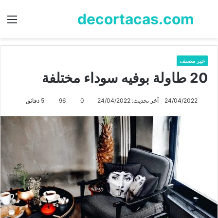
decortacas.com
بحث
الق
عن
غير مصنف
20 طاولة بوفيه سوداء مختلفة
24/04/2022
آخر تحديث: 24/04/2022
0
96
5 دقائق