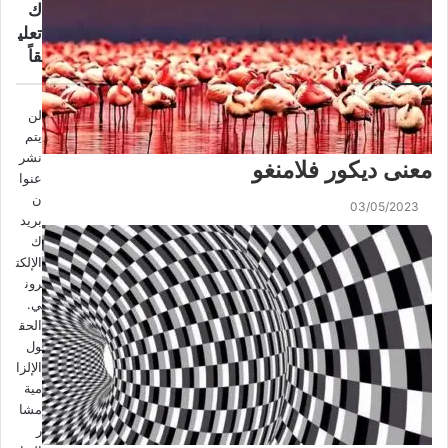
ك
تعلي
قاً
لن
يتم
نشر
معنى ديكور فلامنغو
عنوا
ن
03/05/2023
بريد
ك
الإلكت
رون
ي.
الحق
ول
الإلزا
مية
مشا
ر