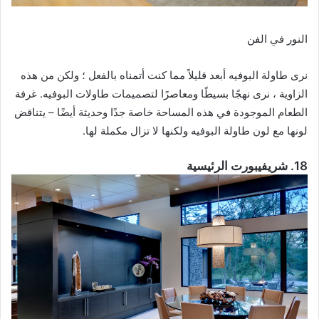
النور في الفن
نرى طاولة البوفيه أبعد قليلاً مما كنت أتمناه بالفعل ؛ ولكن من هذه
الزاوية ، نرى نهجًا بسيطًا ومعاصرًا لتصميمات طاولات البوفيه. غرفة
الطعام الموجودة في هذه المساحة خاصة جدًا وحديثة أيضًا – يتناقض
لونها مع لون طاولة البوفيه ولكنها لا تزال مكملة لها.
18. شريفيبورت الرئيسية