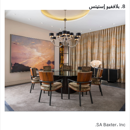
8. بلاففيو إستيتس
SA Baxter، Inc.