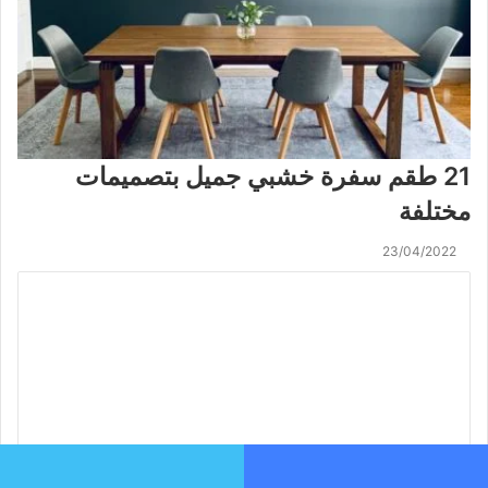
21 طقم سفرة خشبي جميل بتصميمات
مختلفة
23/04/2022
ا
ل
ت
ع
ل
ي
ق