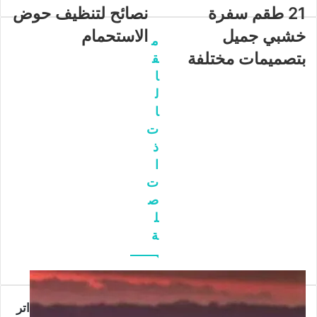
21 طقم سفرة
نصائح لتنظيف حوض
خشبي جميل
الاستحمام
م
بتصميمات مختلفة
ق
ا
ل
ا
ت
ذ
ا
ت
ص
ل
ة
اتر