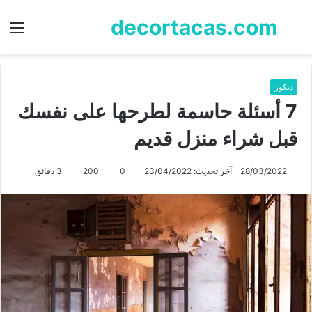
decortacas.com
بحث
الق
عن
ديكور
7 أسئلة حاسمة لطرحها على نفسك
قبل شراء منزل قديم
28/03/2022
آخر تحديث: 23/04/2022
0
200
3 دقائق