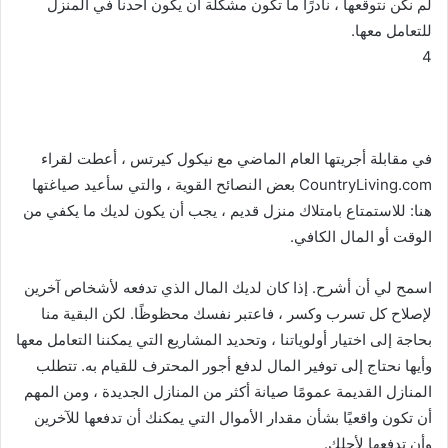
لم نكن نتوقعها ، نادرًا ما تكون مشكلة أن يكون أحدنا في المنزل
للتعامل معها.
4
في مقابلة أجريتها العام الماضي مع نيكول كيرتس ، أعطت لقراء
CountryLiving.com بعض النصائح القوية ، والتي سأعيد صياغتها
هنا: للاستمتاع بامتلاك منزل قديم ، يجب أن يكون لديك ما يكفي من
الوقت أو المال الكافي.
اسمح لي أن أشرح. إذا كان لديك المال الذي تدفعه لأشخاص آخرين
لإصلاح كل تسرب وكسر ، فاعتبر نفسك محظوظًا. لكن البقية منا
بحاجة إلى اختيار أولوياتنا ، وتحديد المشاريع التي يمكننا التعامل معها
وأيها نحتاج إلى توفير المال لدفع أجور المحترف للقيام به. تتطلب
المنازل القديمة عمومًا صيانة أكثر من المنازل الجديدة ، ومن المهم
أن تكون واقعيًا بشأن مقدار الأموال التي يمكنك أن تدفعها للآخرين
وأن تدفعها لأجلك.