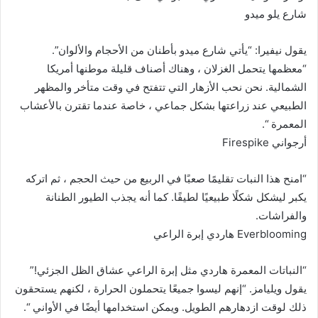
شارع يلو ميدو
يقول نيفيرا: “يأتي شارع ميدو بأطنان من الأحجام والألوان”.
“معظمها يتحمل الغزلان ، وهناك أصناف قليلة موطنها أمريكا
الشمالية. نحن نحب الأزهار التي تتفتح في وقت متأخر والمظهر
الطبيعي عند زراعتها بشكل جماعي ، خاصة عندما تقترن بالأعشاب
المعمرة “.
أرجواني Firespike
“امنح هذا النبات تقليمًا صعبًا في الربيع من حيث الحجم ، ثم اتركه
يكبر ليشكل شكلًا طبيعيًا لطيفًا. كما أنه يجذب الطيور الطنانة
والفراشات.
Everblooming هاردي إبرة الراعي
“النباتات المعمرة هاردي مثل إبرة الراعي عشاق الظل الجزئي!”
يقول ويليامز. “إنهم ليسوا جميعًا يتحملون الحرارة ، لكنهم يستحقون
ذلك لوقت ازدهارهم الطويل. ويمكن استخدامها أيضًا في الأواني “.