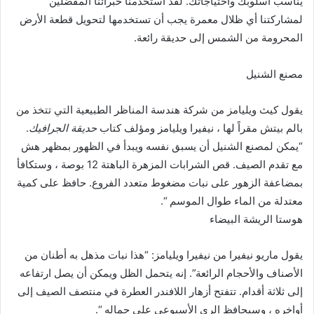
يناسب أسلوبك واحتياجاتك. لقد استخدمنا خبرائنا المفضلين
لمشاركتنا أي ظلال معمرة يجب أن تستخدمها لتحويل قطعة الأرض
المحرومة من الشمس إلى حديقة رائعة.
مصنع الشنيل
يقول كيث ويليامز من شركة هندسة المناظر الطبيعية التي تتخذ من
بالم بيتش مقراً لها ، نيفيرا ويليامز ومؤلف كتاب
حديقة الجرافيك
.
“يمكن لمصنع الشنيل أن يسبق نفسه ويبدأ في الظهور بمظهر هش
مع تقدم الصيف. قص الشرابات المزهرة الباهتة 12 بوصة ، وستكافأ
بمضاعفة الزهور على نبات مضغوط متعدد الفروع. حافظ على كمية
معتدلة من الماء طوال الموسم “.
هوستا الريشة البيضاء
يقول ماريو نيفيرا من نيفيرا ويليامز: “هذا نبات مذهل به أطنان من
الأصناف والأحجام الرائعة”. إنه يتحمل الظل ويمكن أن يصل ارتفاعه
إلى ثلاثة أقدام. تتفتح أزهار اللافندر العطرة في منتصف الصيف إلى
أواخره ، وسيحافظ الري الأسبوعي على جماله “.