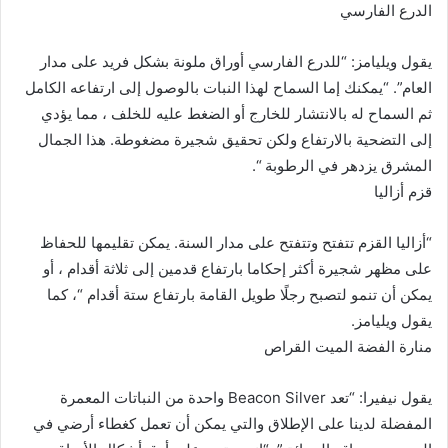
الدرع الفارسي
يقول ويليامز: “للدرع الفارسي أوراق ملونة بشكل فريد على مدار
العام”. “يمكنك إما السماح لهذا النبات بالوصول إلى ارتفاعه الكامل
ثم السماح له بالانتشار للخارج أو الضغط عليه للخلف ، مما يؤدي
إلى التضحية بالارتفاع ولكن تحقيق شجيرة مضغوطة. هذا الجمال
المشرق يزدهر في الرطوبة “.
قزم أزاليا
“أزاليا القزم تتفتح وتتفتح على مدار السنة. يمكن تقليمها للحفاظ
على مظهر شجيرة أكثر إحكاما بارتفاع قدمين إلى ثلاثة أقدام ، أو
يمكن أن تنمو لتصبح رجلًا طويل القامة بارتفاع ستة أقدام “، كما
يقول ويليامز.
منارة الفضة الميت القراص
يقول نيفيرا: “تعد Beacon Silver واحدة من النباتات المعمرة
المفضلة لدينا على الإطلاق والتي يمكن أن تعمل كغطاء أرضي في