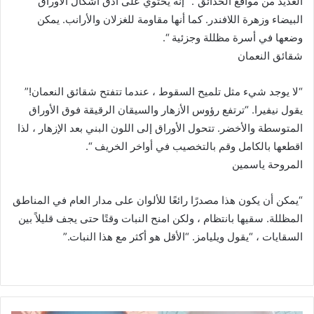
العديد من مواقع الحدائق”. “إنه يحتوي على أدق أشكال الأوراق
البيضاء وزهرة اللافندر. كما أنها مقاومة للغزلان والأرانب. يمكن
وضعها في أسرة مظللة وجزئية “.
شقائق النعمان
“لا يوجد شيء مثل تلميح السقوط ، عندما تتفتح شقائق النعمان!”
يقول نيفيرا. “ترتفع رؤوس الأزهار والسيقان الرقيقة فوق الأوراق
المتوسطة والأخضر. تتحول الأوراق إلى اللون البني بعد الإزهار ، لذا
اقطعها بالكامل وقم بالتخصيب في أواخر الخريف “.
المروحة ياسمين
“يمكن أن يكون هذا مصدرًا رائعًا للألوان على مدار العام في المناطق
المظللة. سقيها بانتظام ، ولكن امنح النبات وقتًا حتى يجف قليلاً بين
السقايات ، “يقول ويليامز. “الأقل هو أكثر مع هذا النبات.”