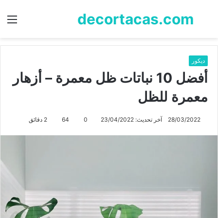
decortacas.com
بحث
الق
عن
ديكور
أفضل 10 نباتات ظل معمرة – أزهار
معمرة للظل
28/03/2022
آخر تحديث: 23/04/2022
0
64
2 دقائق