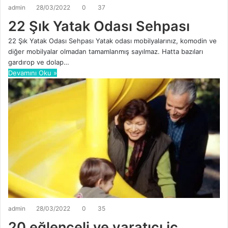
admin
28/03/2022
0
37
22 Şık Yatak Odası Sehpası
22 Şık Yatak Odası Sehpası Yatak odası mobilyalarınız, komodin ve
diğer mobilyalar olmadan tamamlanmış sayılmaz. Hatta bazıları
gardırop ve dolap…
Devamını Oku »
admin
28/03/2022
0
35
20 eğlenceli ve yaratıcı iç