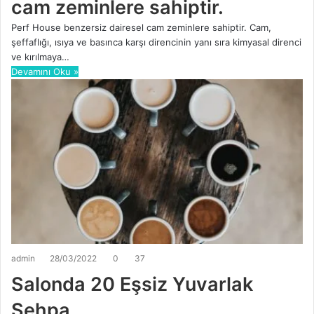
cam zeminlere sahiptir.
Perf House benzersiz dairesel cam zeminlere sahiptir. Cam,
şeffaflığı, ısıya ve basınca karşı direncinin yanı sıra kimyasal direnci
ve kırılmaya…
Devamını Oku »
admin
28/03/2022
0
37
Salonda 20 Eşsiz Yuvarlak
Sehpa