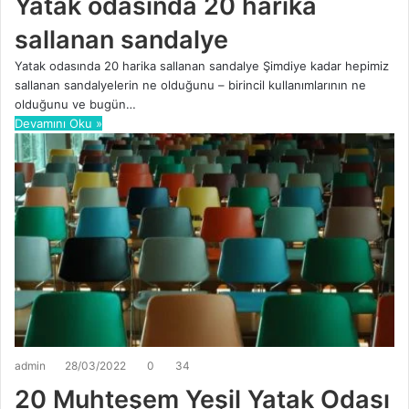
Yatak odasında 20 harika
sallanan sandalye
Yatak odasında 20 harika sallanan sandalye Şimdiye kadar hepimiz
sallanan sandalyelerin ne olduğunu – birincil kullanımlarının ne
olduğunu ve bugün…
Devamını Oku »
admin
28/03/2022
0
34
20 Muhteşem Yeşil Yatak Odası