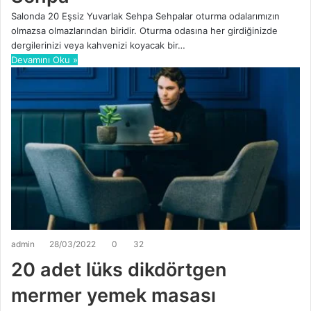
Salonda 20 Eşsiz Yuvarlak Sehpa Sehpalar oturma odalarımızın
olmazsa olmazlarından biridir. Oturma odasına her girdiğinizde
dergilerinizi veya kahvenizi koyacak bir…
Devamını Oku »
admin
28/03/2022
0
32
20 adet lüks dikdörtgen
mermer yemek masası