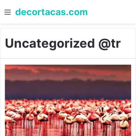
decortacas.com
Menü
A
y
...
Uncategorized @tr