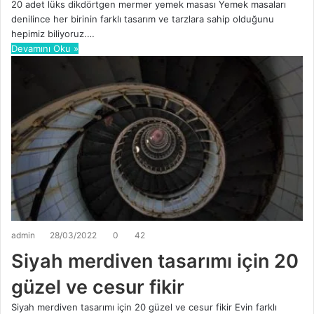
20 adet lüks dikdörtgen mermer yemek masası Yemek masaları
denilince her birinin farklı tasarım ve tarzlara sahip olduğunu
hepimiz biliyoruz.…
Devamını Oku »
admin
28/03/2022
0
42
Siyah merdiven tasarımı için 20
güzel ve cesur fikir
Siyah merdiven tasarımı için 20 güzel ve cesur fikir Evin farklı