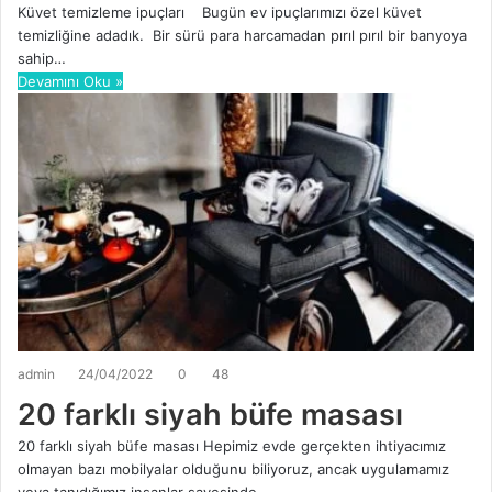
Küvet temizleme ipuçları Bugün ev ipuçlarımızı özel küvet
temizliğine adadık. Bir sürü para harcamadan pırıl pırıl bir banyoya
sahip…
Devamını Oku »
admin
24/04/2022
0
48
20 farklı siyah büfe masası
20 farklı siyah büfe masası Hepimiz evde gerçekten ihtiyacımız
olmayan bazı mobilyalar olduğunu biliyoruz, ancak uygulamamız
veya tanıdığımız insanlar sayesinde…