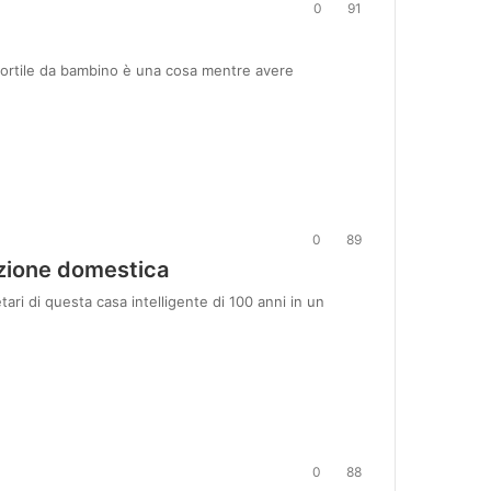
0
91
 cortile da bambino è una cosa mentre avere
0
89
azione domestica
tari di questa casa intelligente di 100 anni in un
0
88