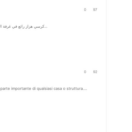
0
97
20 كرسي هزاز رائع في غرفة النوم الآن ، نعلم جميعًا ما هي الكراسي الهزازة – ما هو استخدامها الأساسي…
0
92
parte importante di qualsiasi casa o struttura.…