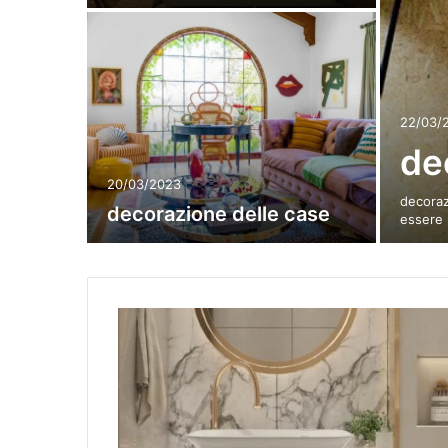
22/03/
de
20/03/2023
decoraz
decorazione delle case
essere 