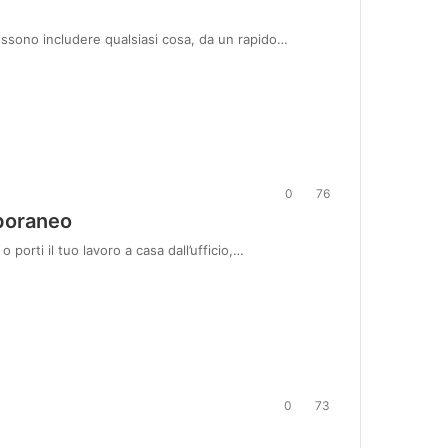
possono includere qualsiasi cosa, da un rapido…
0
76
mporaneo
orti il ​​tuo lavoro a casa dall’ufficio,…
0
73