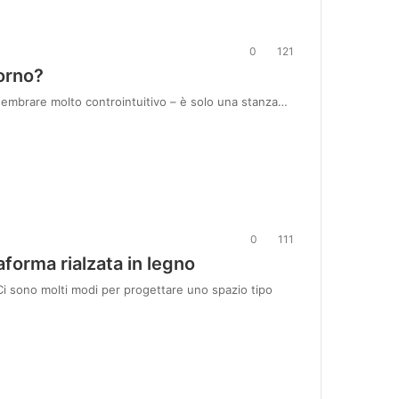
0
121
iorno?
sembrare molto controintuitivo – è solo una stanza…
0
111
forma rialzata in legno
Ci sono molti modi per progettare uno spazio tipo