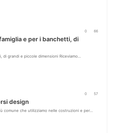
0
66
famiglia e per i banchetti, di
tti, di grandi e piccole dimensioni Riceviamo…
0
57
ersi design
 più comune che utilizziamo nelle costruzioni e per…