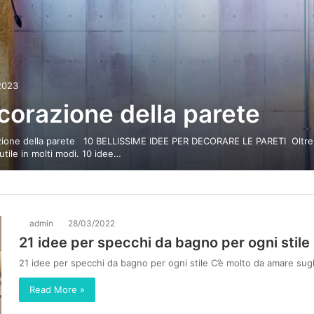
2023
corazione della parete
ione della parete 10 BELLISSIME IDEE PER DECORARE LE PARETI Oltre
utile in molti modi. 10 idee…
admin
28/03/2022
21 idee per specchi da bagno per ogni stile
21 idee per specchi da bagno per ogni stile C’è molto da amare sug
Read More »