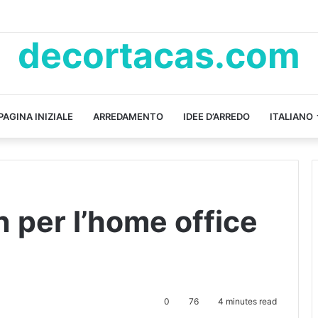
decortacas.com
PAGINA INIZIALE
ARREDAMENTO
IDEE D’ARREDO
ITALIANO
n per l’home office
0
76
4 minutes read