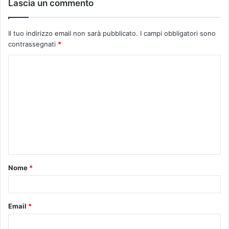
Lascia un commento
Il tuo indirizzo email non sarà pubblicato.
I campi obbligatori sono
contrassegnati
*
C
o
m
m
e
n
t
Nome
*
o
*
Email
*