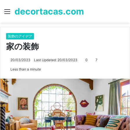
decortacas.com
Menu
S
fo
装飾のアイデア
家の装飾
20/03/2023
Last Updated: 20/03/2023
0
7
Less than a minute