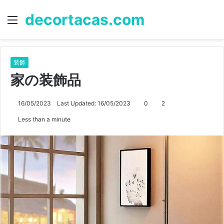
decortacas.com
Menu
S
fo
装飾
家の装飾品
16/05/2023
Last Updated: 16/05/2023
0
2
Less than a minute