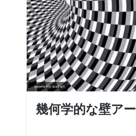
geometric wall art
幾何学的な壁ア