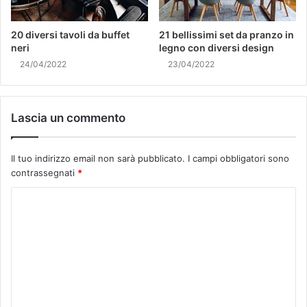
20 diversi tavoli da buffet
21 bellissimi set da pranzo in
neri
legno con diversi design
24/04/2022
23/04/2022
Lascia un commento
Il tuo indirizzo email non sarà pubblicato.
I campi obbligatori sono
contrassegnati
*
C
o
m
m
e
n