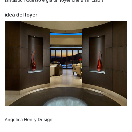
fantastici!
Questo è già un foyer che urla “ciao”!
idea del foyer
Angelica Henry Design