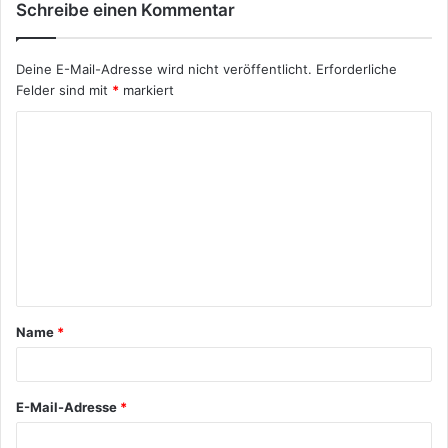
Schreibe einen Kommentar
Deine E-Mail-Adresse wird nicht veröffentlicht.
Erforderliche
Felder sind mit
*
markiert
K
o
m
m
e
n
t
Name
*
a
r
*
E-Mail-Adresse
*