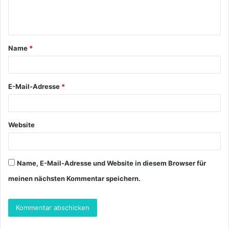
e
n
t
Name
*
a
r
*
E-Mail-Adresse
*
Website
Name, E-Mail-Adresse und Website in diesem Browser für
meinen nächsten Kommentar speichern.