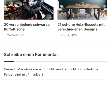
20 verschiedene schwarze
21 schöne Holz-Esssets mit
Buffettische
verschiedenen Designs
24/04/2022
23/04/2022
Schreibe einen Kommentar
Deine E-Mail-Adresse wird nicht veröffentlicht.
Erforderliche
Felder sind mit
*
markiert
K
o
m
m