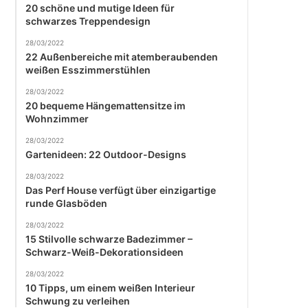
20 schöne und mutige Ideen für
schwarzes Treppendesign
28/03/2022
22 Außenbereiche mit atemberaubenden
weißen Esszimmerstühlen
28/03/2022
20 bequeme Hängemattensitze im
Wohnzimmer
28/03/2022
Gartenideen: 22 Outdoor-Designs
28/03/2022
Das Perf House verfügt über einzigartige
runde Glasböden
28/03/2022
15 Stilvolle schwarze Badezimmer –
Schwarz-Weiß-Dekorationsideen
28/03/2022
10 Tipps, um einem weißen Interieur
Schwung zu verleihen