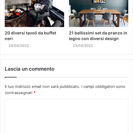
20 diversi tavoli da buffet
21 bellissimi set da pranzo in
neri
legno con diversi design
24/04/2022
23/04/2022
Lascia un commento
Il tuo indirizzo email non sarà pubblicato.
I campi obbligatori sono
contrassegnati
*
C
o
m
m