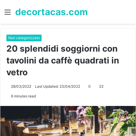
decortacas.com
Menu
S
fo
Non categorizzato
20 splendidi soggiorni con
tavolini da caffè quadrati in
vetro
28/03/2022
Last Updated: 23/04/2022
0
32
6 minutes read