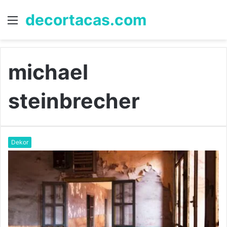
decortacas.com
Menü
S
n
michael
steinbrecher
Dekor