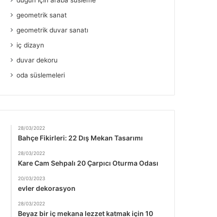
düğün için araba süsleme
geometrik sanat
geometrik duvar sanatı
iç dizayn
duvar dekoru
oda süslemeleri
28/03/2022
Bahçe Fikirleri: 22 Dış Mekan Tasarımı
28/03/2022
Kare Cam Sehpalı 20 Çarpıcı Oturma Odası
20/03/2023
evler dekorasyon
28/03/2022
Beyaz bir iç mekana lezzet katmak için 10