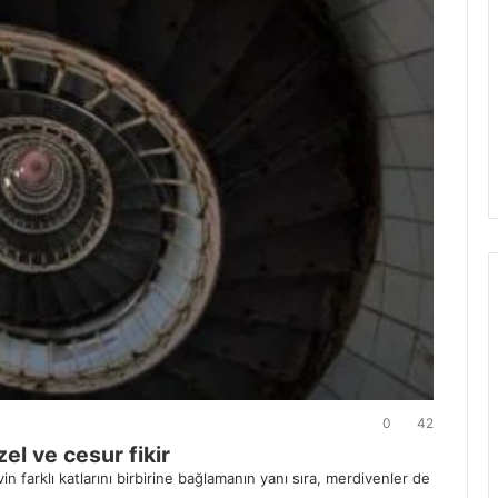
0
42
el ve cesur fikir
in farklı katlarını birbirine bağlamanın yanı sıra, merdivenler de