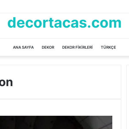
decortacas.com
ANA SAYFA
DEKOR
DEKOR FIKIRLERI
TÜRKÇE
yon