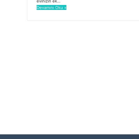
evinizin ek…
Devamını Oku »