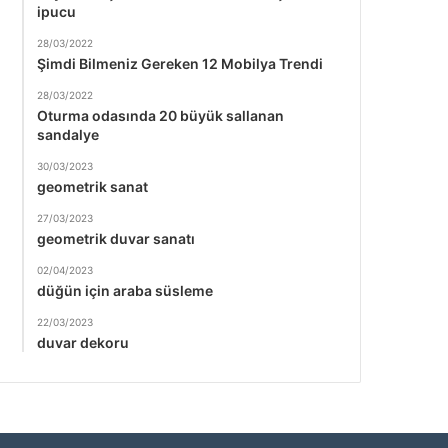
ipucu
28/03/2022
Şimdi Bilmeniz Gereken 12 Mobilya Trendi
28/03/2022
Oturma odasında 20 büyük sallanan
sandalye
30/03/2023
geometrik sanat
27/03/2023
geometrik duvar sanatı
02/04/2023
düğün için araba süsleme
22/03/2023
duvar dekoru