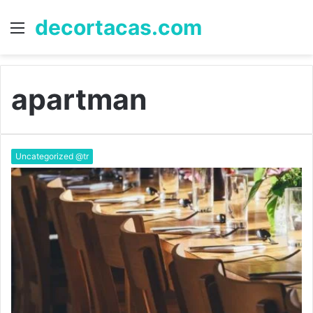
decortacas.com
Menü
A
y
...
apartman
Uncategorized @tr