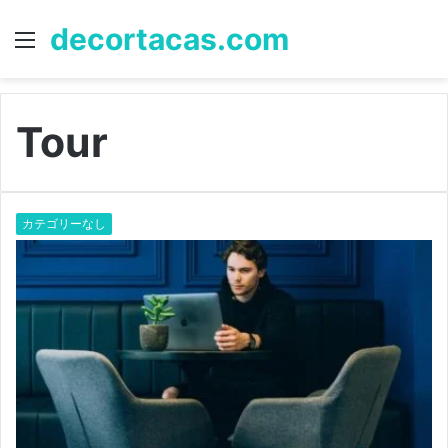
decortacas.com
Menu
S
fo
Tour
カテゴリーなし