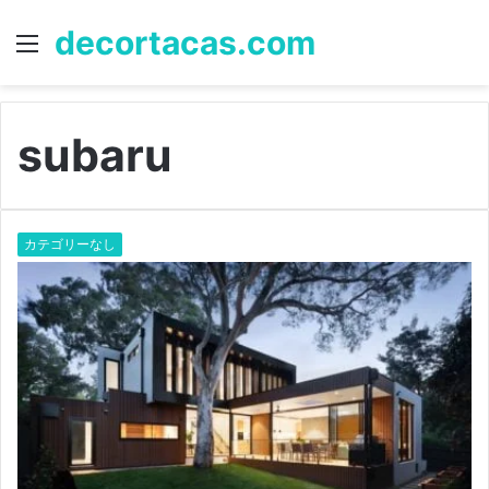
decortacas.com
Menu
S
fo
subaru
カテゴリーなし