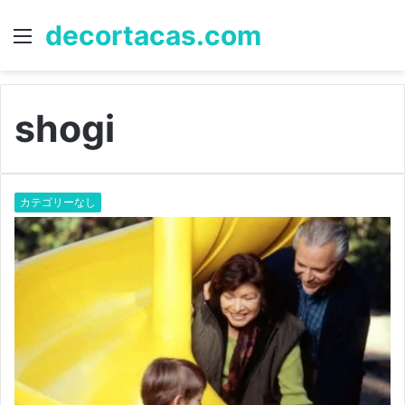
decortacas.com
Menu
S
fo
shogi
カテゴリーなし