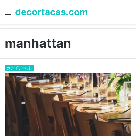
decortacas.com
Menu
S
fo
manhattan
カテゴリーなし