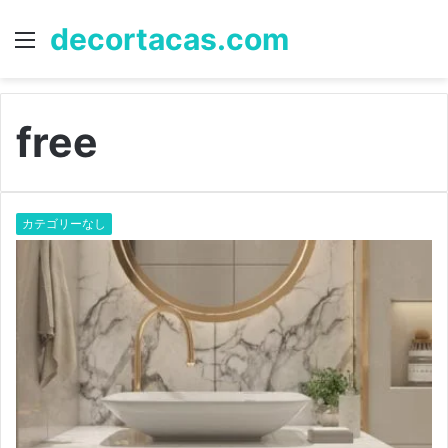
decortacas.com
Menu
S
fo
free
カテゴリーなし