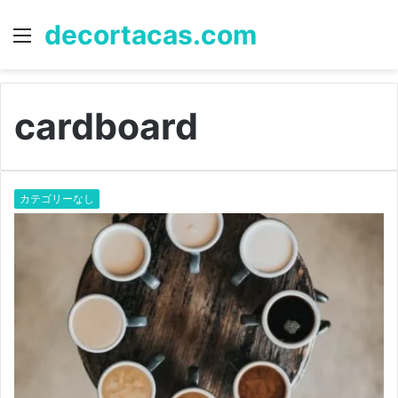
decortacas.com
Menu
S
fo
cardboard
カテゴリーなし