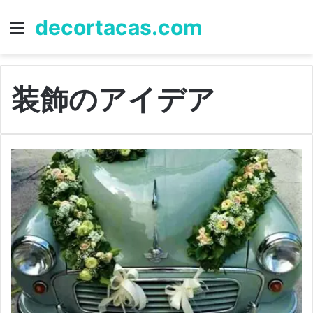
decortacas.com
Menu
S
fo
装飾のアイデア