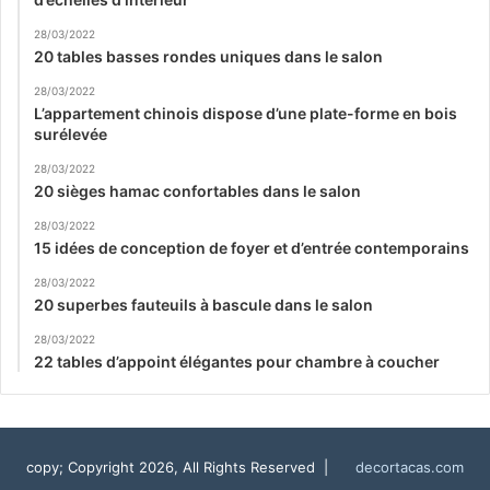
28/03/2022
20 tables basses rondes uniques dans le salon
28/03/2022
L’appartement chinois dispose d’une plate-forme en bois
surélevée
28/03/2022
20 sièges hamac confortables dans le salon
28/03/2022
15 idées de conception de foyer et d’entrée contemporains
28/03/2022
20 superbes fauteuils à bascule dans le salon
28/03/2022
22 tables d’appoint élégantes pour chambre à coucher
copy; Copyright 2026, All Rights Reserved |
decortacas.com