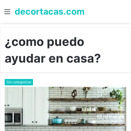
decortacas.com
Menú
B
p
¿como puedo
ayudar en casa?
Sin categorizar