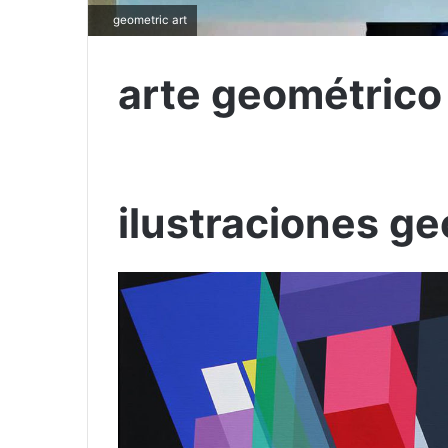
geometric art
arte geométrico
ilustraciones g