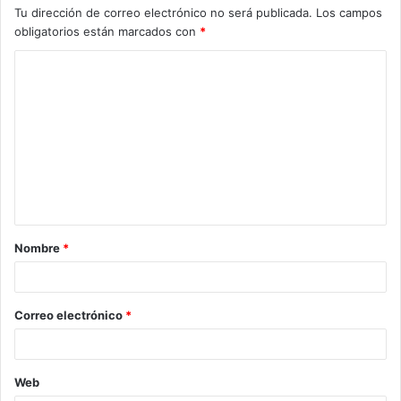
Tu dirección de correo electrónico no será publicada.
Los campos
obligatorios están marcados con
*
C
o
m
e
n
t
a
Nombre
*
r
i
o
Correo electrónico
*
*
Web