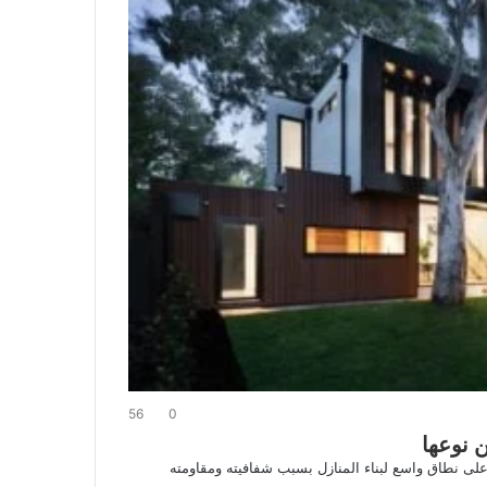
56
0
 نوعها
على نطاق واسع لبناء المنازل بسبب شفافيته ومقاومته