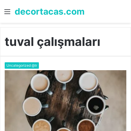
decortacas.com
Menü
A
y
...
tuval çalışmaları
Uncategorized @tr