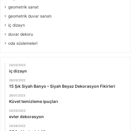
geometrik sanat
geometrik duvar sanatı
iç dizayn
duvar dekoru
oda süslemeleri
24/03/2023
iç dizayn
28/03/2022
15 Şık Siyah Banyo – Siyah Beyaz Dekorasyon Fikirleri
28/01/2023
Küvet temizleme ipuçları
20/03/2023
evler dekorasyon
24/04/2022