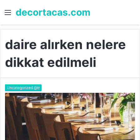
decortacas.com
Menü
A
y
...
daire alırken nelere
dikkat edilmeli
Uncategorized @tr