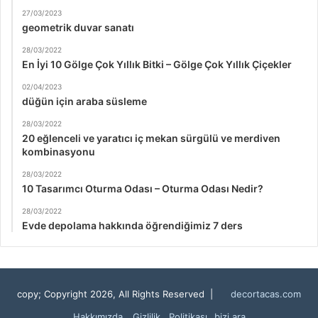
27/03/2023
geometrik duvar sanatı
28/03/2022
En İyi 10 Gölge Çok Yıllık Bitki – Gölge Çok Yıllık Çiçekler
02/04/2023
düğün için araba süsleme
28/03/2022
20 eğlenceli ve yaratıcı iç mekan sürgülü ve merdiven
kombinasyonu
28/03/2022
10 Tasarımcı Oturma Odası – Oturma Odası Nedir?
28/03/2022
Evde depolama hakkında öğrendiğimiz 7 ders
copy; Copyright 2026, All Rights Reserved |
decortacas.com
Hakkımızda
Gizlilik Politikası
bizi ara