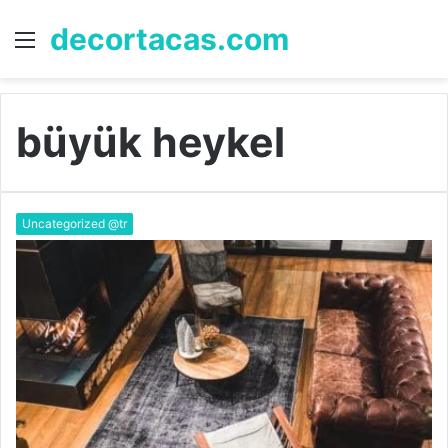
decortacas.com
Menü
A
y
...
büyük heykel
Uncategorized @tr