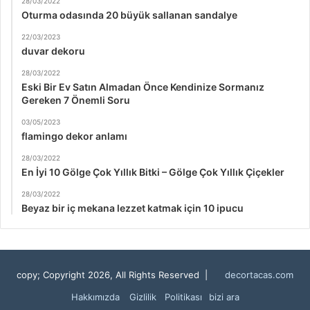
28/03/2022
Oturma odasında 20 büyük sallanan sandalye
22/03/2023
duvar dekoru
28/03/2022
Eski Bir Ev Satın Almadan Önce Kendinize Sormanız
Gereken 7 Önemli Soru
03/05/2023
flamingo dekor anlamı
28/03/2022
En İyi 10 Gölge Çok Yıllık Bitki – Gölge Çok Yıllık Çiçekler
28/03/2022
Beyaz bir iç mekana lezzet katmak için 10 ipucu
copy; Copyright 2026, All Rights Reserved |
decortacas.com
Hakkımızda
Gizlilik Politikası
bizi ara