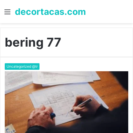
decortacas.com
Menü
A
y
...
bering 77
Uncategorized @tr