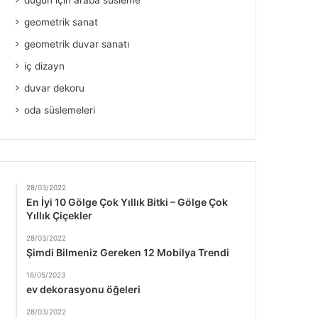
düğün için araba süsleme
geometrik sanat
geometrik duvar sanatı
iç dizayn
duvar dekoru
oda süslemeleri
28/03/2022
En İyi 10 Gölge Çok Yıllık Bitki – Gölge Çok
Yıllık Çiçekler
28/03/2022
Şimdi Bilmeniz Gereken 12 Mobilya Trendi
16/05/2023
ev dekorasyonu öğeleri
28/03/2022