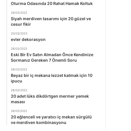
Oturma Odasında 20 Rahat Hamak Koltuk
28/03/2022
Siyah merdiven tasarımı için 20 güzel ve
cesur fikir
20/03/2023
evler dekorasyon
28/03/2022
Eski Bir Ev Satın Almadan Önce Kendinize
Sormanız Gereken 7 Önemli Soru
28/03/2022
Beyaz bir iç mekana lezzet katmak için 10
ipucu
28/03/2022
20 adet lüks dikdörtgen mermer yemek
masası
28/03/2022
20 eğlenceli ve yaratıcı iç mekan sürgülü
ve merdiven kombinasyonu