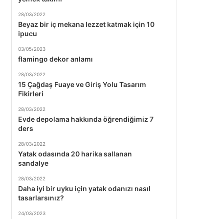
28/03/2022
Beyaz bir iç mekana lezzet katmak için 10
ipucu
03/05/2023
flamingo dekor anlamı
28/03/2022
15 Çağdaş Fuaye ve Giriş Yolu Tasarım
Fikirleri
28/03/2022
Evde depolama hakkında öğrendiğimiz 7
ders
28/03/2022
Yatak odasında 20 harika sallanan
sandalye
28/03/2022
Daha iyi bir uyku için yatak odanızı nasıl
tasarlarsınız?
24/03/2023