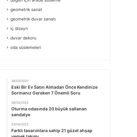
düğün için araba süsleme
geometrik sanat
geometrik duvar sanatı
iç dizayn
duvar dekoru
oda süslemeleri
28/03/2022
Eski Bir Ev Satın Almadan Önce Kendinize
Sormanız Gereken 7 Önemli Soru
28/03/2022
Oturma odasında 20 büyük sallanan
sandalye
23/04/2022
Farklı tasarımlara sahip 21 güzel ahşap
yemek takımı