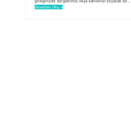
girdiğinizde dergilerinizi veya kahvenizi koyacak bir…
Devamını Oku »