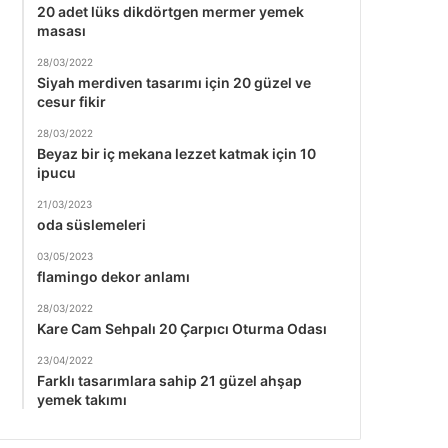
20 adet lüks dikdörtgen mermer yemek
masası
28/03/2022
Siyah merdiven tasarımı için 20 güzel ve
cesur fikir
28/03/2022
Beyaz bir iç mekana lezzet katmak için 10
ipucu
21/03/2023
oda süslemeleri
03/05/2023
flamingo dekor anlamı
28/03/2022
Kare Cam Sehpalı 20 Çarpıcı Oturma Odası
23/04/2022
Farklı tasarımlara sahip 21 güzel ahşap
yemek takımı