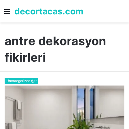
decortacas.com
Menü
A
y
...
antre dekorasyon
fikirleri
Uncategorized @tr