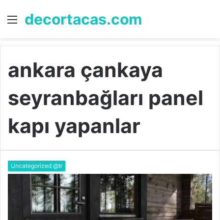
decortacas.com
Menü
A
y
...
ankara çankaya
seyranbağları panel
kapı yapanlar
Uncategorized @tr