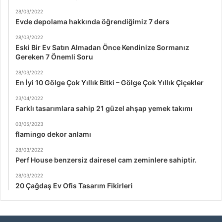
28/03/2022
Evde depolama hakkında öğrendiğimiz 7 ders
28/03/2022
Eski Bir Ev Satın Almadan Önce Kendinize Sormanız
Gereken 7 Önemli Soru
28/03/2022
En İyi 10 Gölge Çok Yıllık Bitki – Gölge Çok Yıllık Çiçekler
23/04/2022
Farklı tasarımlara sahip 21 güzel ahşap yemek takımı
03/05/2023
flamingo dekor anlamı
28/03/2022
Perf House benzersiz dairesel cam zeminlere sahiptir.
28/03/2022
20 Çağdaş Ev Ofis Tasarım Fikirleri