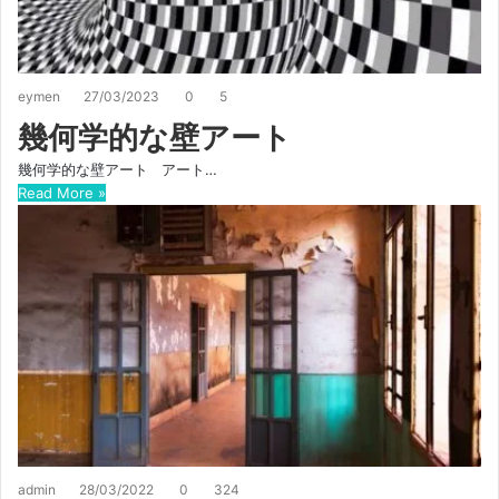
eymen
27/03/2023
0
5
幾何学的な壁アート
幾何学的な壁アート アート…
Read More »
admin
28/03/2022
0
324