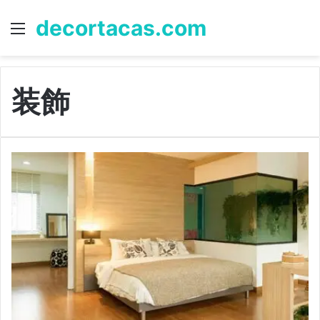
decortacas.com
Menu
S
fo
装飾