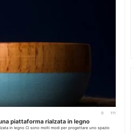
0
111
na piattaforma rialzata in legno
lzata in legno Ci sono molti modi per progettare uno spazio