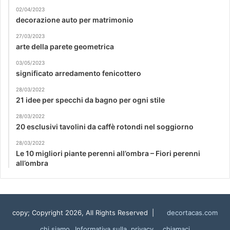
02/04/2023
decorazione auto per matrimonio
27/03/2023
arte della parete geometrica
03/05/2023
significato arredamento fenicottero
28/03/2022
21 idee per specchi da bagno per ogni stile
28/03/2022
20 esclusivi tavolini da caffè rotondi nel soggiorno
28/03/2022
Le 10 migliori piante perenni all’ombra – Fiori perenni
all’ombra
copy; Copyright 2026, All Rights Reserved |
decortacas.com
chi siamo
Informativa sulla privacy
chiamaci