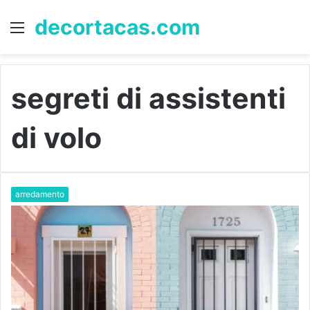
decortacas.com
Menu
S
fo
segreti di assistenti
di volo
arredamento