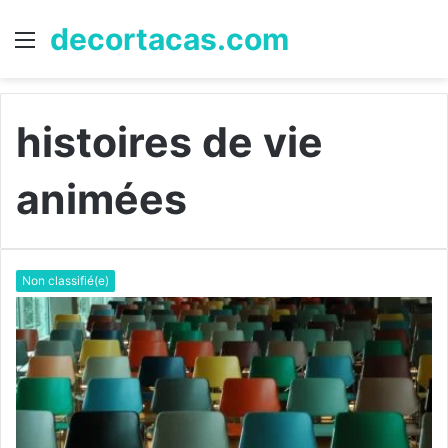
decortacas.com
Menu
R
histoires de vie
animées
Non classifié(e)