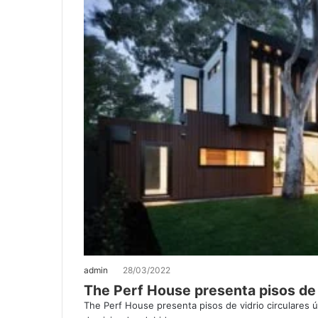
admin
28/03/2022
The Perf House presenta pisos de v
The Perf House presenta pisos de vidrio circulares ú